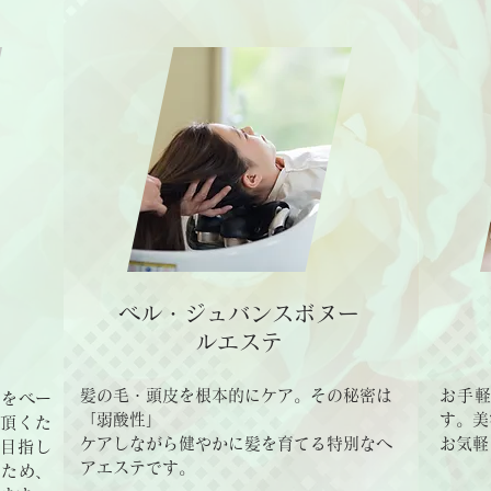
ベル・ジュバンスボヌー
ルエステ
髪の毛・頭皮を根本的にケア。その秘密は
お手
ウをベー
「弱酸性」
す。美
頂くた
​ケアしながら健やかに髪を育てる特別なヘ
お気軽
を目指し
アエステです。
るため、