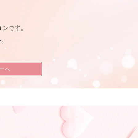
ロンです。
い。
ーへ