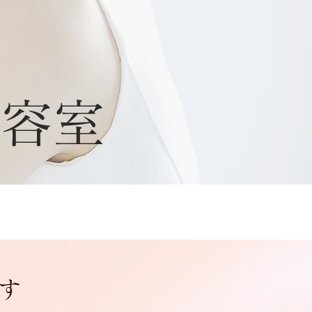
美容室
す